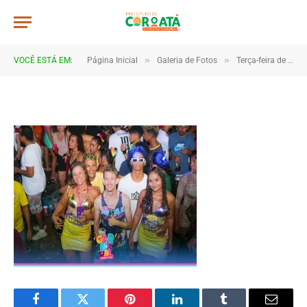
267x206_e3814227453976b966f4
De
CR2-ADMIN3
20 de janeiro de 2025
»
»
VOCÊ ESTÁ EM:
Página Inicial
Galeria de Fotos
Terça-feira de carnaval 2023
1 Minutos de Leitura