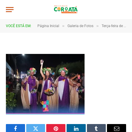
267x206_e2e41fdedfda69572647a
De
CR2-ADMIN3
20 de janeiro de 2025
»
»
VOCÊ ESTÁ EM:
Página Inicial
Galeria de Fotos
Terça-feira de carnaval 2023
1 Minutos de Leitura