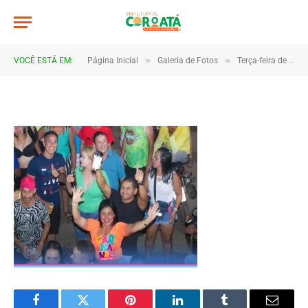
267x206_c66df8f3d1b971977e740
De
CR2-ADMIN3
20 de janeiro de 2025
»
»
VOCÊ ESTÁ EM:
Página Inicial
Galeria de Fotos
Terça-feira de carnaval 2023
1 Minutos de Leitura