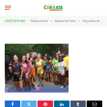
267x206_c661140f1948bf3c2737e
De
CR2-ADMIN3
20 de janeiro de 2025
»
»
VOCÊ ESTÁ EM:
Página Inicial
Galeria de Fotos
Terça-feira de carnaval 2023
1 Minutos de Leitura