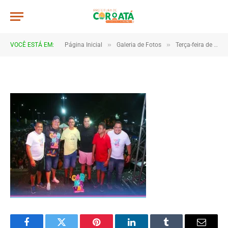
267x206_9b2095984d75ac7eb751
De
CR2-ADMIN3
20 de janeiro de 2025
»
»
VOCÊ ESTÁ EM:
Página Inicial
Galeria de Fotos
Terça-feira de carnaval 2023
1 Minutos de Leitura