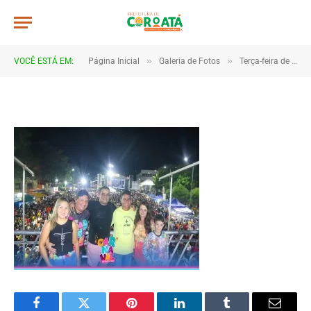
267x206_218188c7242697ea021b
De
CR2-ADMIN3
20 de janeiro de 2025
»
»
VOCÊ ESTÁ EM:
Página Inicial
Galeria de Fotos
Terça-feira de carnaval 2023
1 Minutos de Leitura