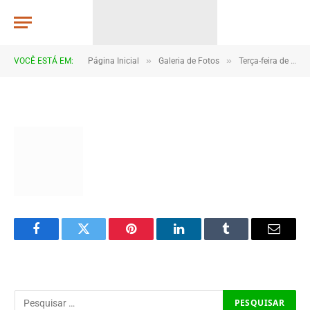
267x206_0d156f519d24689cecdd5
CR2-ADMIN3
De
20 de janeiro de 2025
»
»
VOCÊ ESTÁ EM:
Página Inicial
Galeria de Fotos
Terça-feira de carnaval 2023
1 Minutos de Leitura
Facebook
Twitter
Pinterest
LinkedIn
Tumblr
Email