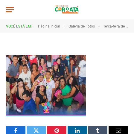
267x206_0319c87380789bf98db3
De
CR2-ADMIN3
20 de janeiro de 2025
»
»
VOCÊ ESTÁ EM:
Página Inicial
Galeria de Fotos
Terça-feira de carnaval 2023
1 Minutos de Leitura