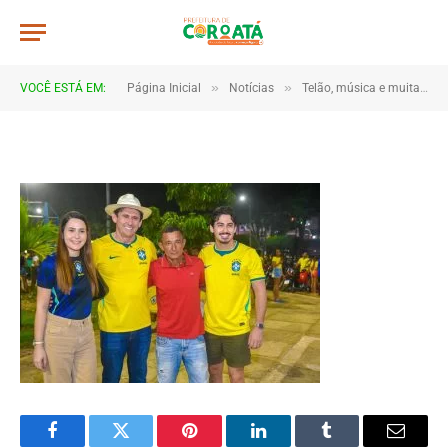
JWR_5387
De
TJHONEGRO
14 de junho de 2026
»
»
VOCÊ ESTÁ EM:
Página Inicial
Notícias
Telão, música e muita torcida marcam estreia do Brasil em Coroatá
1 Minutos de Leitura
Facebook
Twitter
Pinterest
LinkedIn
Tumblr
Email