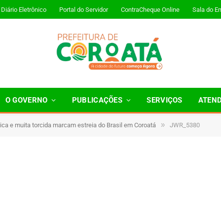
Diário Eletrônico
Portal do Servidor
ContraCheque Online
Sala do E
O GOVERNO
PUBLICAÇÕES
SERVIÇOS
ATEN
»
ica e muita torcida marcam estreia do Brasil em Coroatá
JWR_5380
 Minutos de Leitura