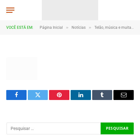
JWR_5368
TJHONEGRO
De
14 de junho de 2026
»
»
VOCÊ ESTÁ EM:
Página Inicial
Notícias
Telão, música e muita torcida marcam estreia do Brasil em Coroatá
1 Minutos de Leitura
Facebook
Twitter
Pinterest
LinkedIn
Tumblr
Email