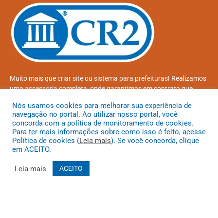
Muito mais que
criar site
ou
sistema para prefeituras
! Realizamos
uma
assessoria
completa, onde garantimos em contrato que
todas as exigências das
leis de transparência pública
serão
Nós usamos cookies para melhorar sua experiência de
atendidas.
navegação no portal. Ao utilizar nosso portal, você
concorda com a política de monitoramento de cookies.
Conheça o
PNTP
e o
Radar da Transparência Pública
Para ter mais informações sobre como isso é feito, acesse
Política de cookies (
Leia mais
). Se você concorda, clique
em ACEITO.
Leia mais
ACEITO
Todos os direitos reservados a Prefeitura Municipal de Coroatá
Mapa do Site
Acessar Área Administrativa
Acessar o Webmail