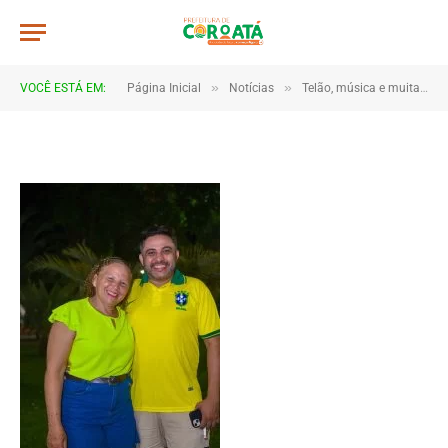
JWR_5363
De
TJHONEGRO
14 de junho de 2026
»
»
VOCÊ ESTÁ EM:
Página Inicial
Notícias
Telão, música e muita torcida marcam estreia do Brasil em Coroatá
1 Minutos de Leitura