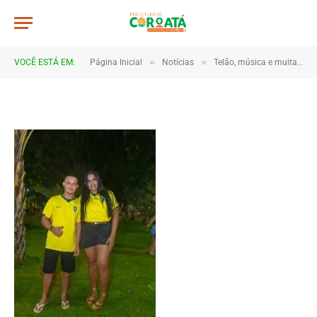
JWR_5347
De
TJHONEGRO
14 de junho de 2026
»
»
VOCÊ ESTÁ EM:
Página Inicial
Notícias
Telão, música e muita torcida marcam estreia do Brasil em Coroatá
1 Minutos de Leitura