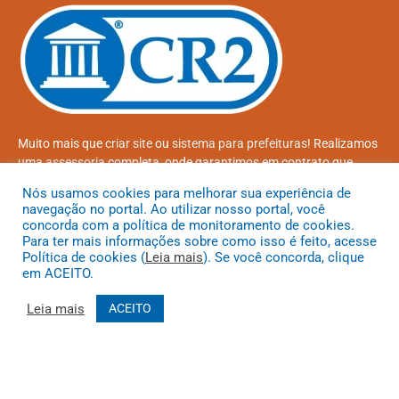
Muito mais que
criar site
ou
sistema para prefeituras
! Realizamos
uma
assessoria
completa, onde garantimos em contrato que
todas as exigências das
leis de transparência pública
serão
Nós usamos cookies para melhorar sua experiência de
atendidas.
navegação no portal. Ao utilizar nosso portal, você
concorda com a política de monitoramento de cookies.
Conheça o
PNTP
e o
Radar da Transparência Pública
Para ter mais informações sobre como isso é feito, acesse
Política de cookies (
Leia mais
). Se você concorda, clique
em ACEITO.
Leia mais
ACEITO
Todos os direitos reservados a Prefeitura Municipal de Coroatá
Mapa do Site
Acessar Área Administrativa
Acessar o Webmail