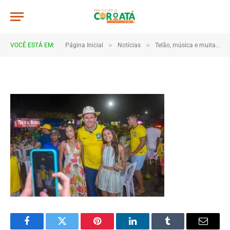
JWR_5332
De
TJHONEGRO
14 de junho de 2026
»
»
VOCÊ ESTÁ EM:
Página Inicial
Notícias
Telão, música e muita torcida marcam estreia do Brasil em Coroatá
1 Minutos de Leitura
Facebook
Twitter
Pinterest
LinkedIn
Tumblr
Email