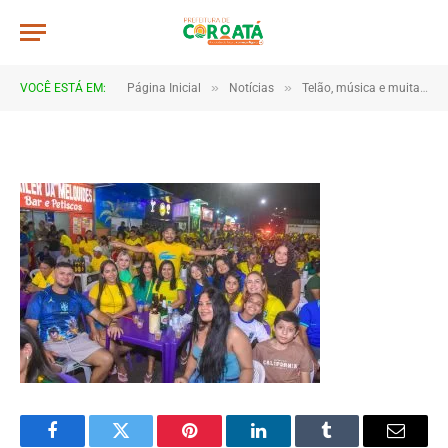
JWR_5326
De
TJHONEGRO
14 de junho de 2026
»
»
VOCÊ ESTÁ EM:
Página Inicial
Notícias
Telão, música e muita torcida marcam estreia do Brasil em Coroatá
1 Minutos de Leitura
Facebook
Twitter
Pinterest
LinkedIn
Tumblr
Email