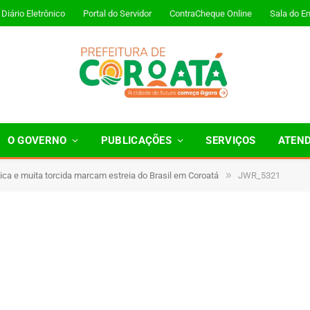
Diário Eletrônico
Portal do Servidor
ContraCheque Online
Sala do E
O GOVERNO
PUBLICAÇÕES
SERVIÇOS
ATEN
»
ica e muita torcida marcam estreia do Brasil em Coroatá
JWR_5321
 Minutos de Leitura