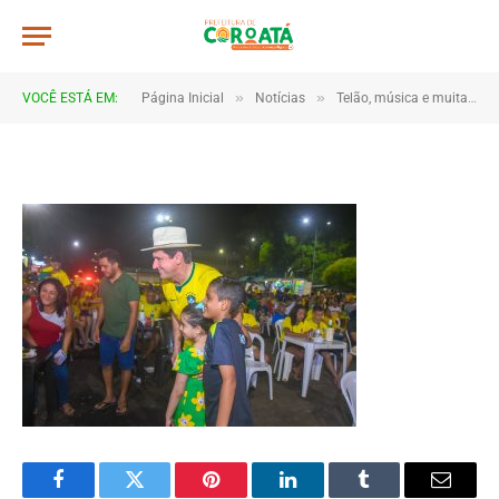
JWR_5298
De
TJHONEGRO
14 de junho de 2026
»
»
VOCÊ ESTÁ EM:
Página Inicial
Notícias
Telão, música e muita torcida marcam estreia do Brasil em Coroatá
1 Minutos de Leitura
Facebook
Twitter
Pinterest
LinkedIn
Tumblr
Email