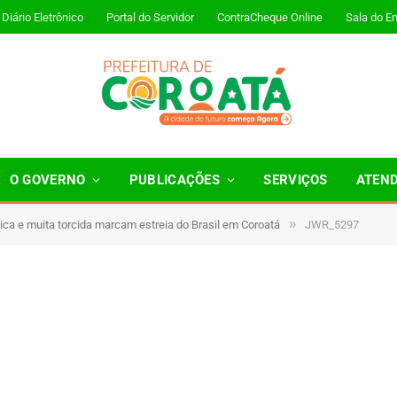
Diário Eletrônico
Portal do Servidor
ContraCheque Online
Sala do E
O GOVERNO
PUBLICAÇÕES
SERVIÇOS
ATEN
»
ica e muita torcida marcam estreia do Brasil em Coroatá
JWR_5297
 Minutos de Leitura