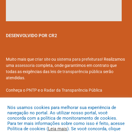
DESENVOLVIDO POR CR2
Muito mais que
criar site
ou
sistema para prefeituras
! Realizamos
uma
assessoria
completa, onde garantimos em contrato que
todas as exigências das
leis de transparência pública
serão
atendidas.
Conheça o
PNTP
e o
Radar da Transparência Pública
Nós usamos cookies para melhorar sua experiência de
navegação no portal. Ao utilizar nosso portal, você
concorda com a política de monitoramento de cookies.
Todos os direitos reservados a Prefeitura Municipal de Coroatá
Para ter mais informações sobre como isso é feito, acesse
Política de cookies (
Leia mais
). Se você concorda, clique