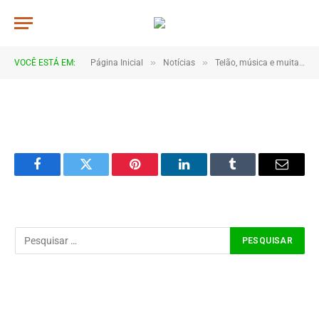
JWR_5259
De
TJHONEGRO
14 de junho de 2026
»
»
VOCÊ ESTÁ EM:
Página Inicial
Notícias
Telão, música e muita torcida marcam estreia do Brasil em Coroatá
1 Minutos de Leitura
Facebook
Twitter
Pinterest
LinkedIn
Tumblr
Email