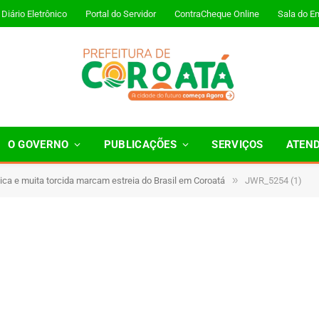
Diário Eletrônico
Portal do Servidor
ContraCheque Online
Sala do E
O GOVERNO
PUBLICAÇÕES
SERVIÇOS
ATEN
»
ica e muita torcida marcam estreia do Brasil em Coroatá
JWR_5254 (1)
 Minutos de Leitura