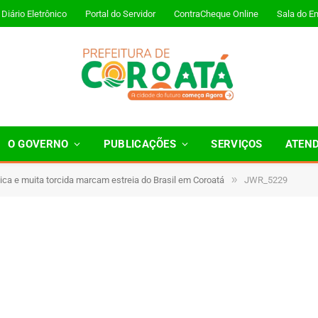
Diário Eletrônico
Portal do Servidor
ContraCheque Online
Sala do E
O GOVERNO
PUBLICAÇÕES
SERVIÇOS
ATEN
»
ica e muita torcida marcam estreia do Brasil em Coroatá
JWR_5229
 Minutos de Leitura