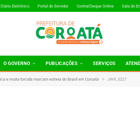
Diário Eletrônico
Portal do Servidor
ContraCheque Online
Sala do E
O GOVERNO
PUBLICAÇÕES
SERVIÇOS
ATEN
»
ica e muita torcida marcam estreia do Brasil em Coroatá
JWR_5227
 Minutos de Leitura