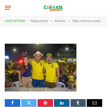
JWR_5193
De
TJHONEGRO
14 de junho de 2026
»
»
VOCÊ ESTÁ EM:
Página Inicial
Notícias
Telão, música e muita torcida marcam estreia do Brasil em Coroatá
1 Minutos de Leitura
Facebook
Twitter
Pinterest
LinkedIn
Tumblr
Email