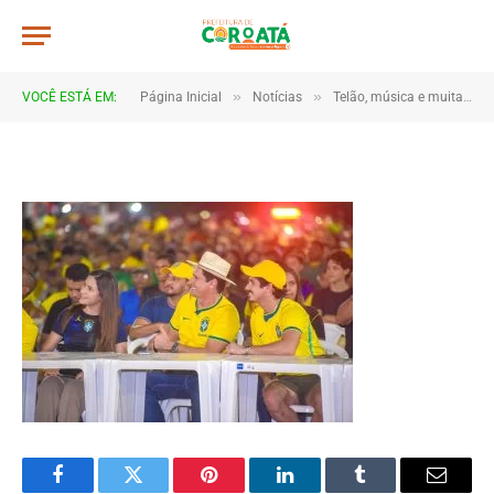
JWR_5184
De
TJHONEGRO
14 de junho de 2026
»
»
VOCÊ ESTÁ EM:
Página Inicial
Notícias
Telão, música e muita torcida marcam estreia do Brasil em Coroatá
1 Minutos de Leitura
Facebook
Twitter
Pinterest
LinkedIn
Tumblr
Email