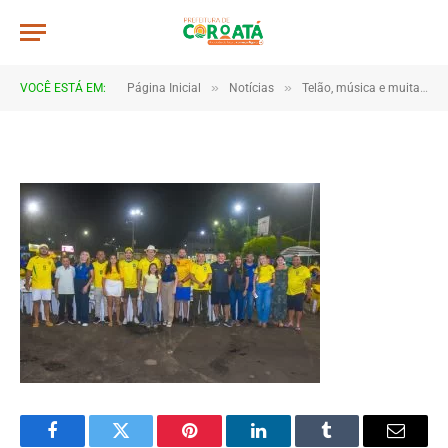
JWR_5175
De
TJHONEGRO
14 de junho de 2026
»
»
VOCÊ ESTÁ EM:
Página Inicial
Notícias
Telão, música e muita torcida marcam estreia do Brasil em Coroatá
1 Minutos de Leitura
Facebook
Twitter
Pinterest
LinkedIn
Tumblr
Email