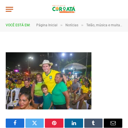
JWR_5171
De
TJHONEGRO
14 de junho de 2026
»
»
VOCÊ ESTÁ EM:
Página Inicial
Notícias
Telão, música e muita torcida marcam estreia do Brasil em Coroatá
1 Minutos de Leitura
Facebook
Twitter
Pinterest
LinkedIn
Tumblr
Email