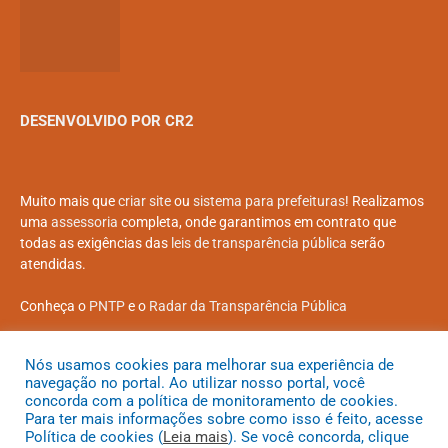
DESENVOLVIDO POR CR2
Muito mais que
criar site
ou
sistema para prefeituras
! Realizamos
uma
assessoria
completa, onde garantimos em contrato que
todas as exigências das
leis de transparência pública
serão
atendidas.
Conheça o
PNTP
e o
Radar da Transparência Pública
Nós usamos cookies para melhorar sua experiência de
navegação no portal. Ao utilizar nosso portal, você
concorda com a política de monitoramento de cookies.
Todos os direitos reservados a Prefeitura Municipal de Coroatá
Para ter mais informações sobre como isso é feito, acesse
Política de cookies (
Leia mais
). Se você concorda, clique