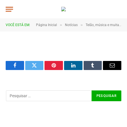
JWR_5157
De
TJHONEGRO
14 de junho de 2026
»
»
VOCÊ ESTÁ EM:
Página Inicial
Notícias
Telão, música e muita torcida marcam estreia do Brasil em Coroatá
1 Minutos de Leitura
Facebook
Twitter
Pinterest
LinkedIn
Tumblr
Email