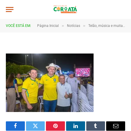
JWR_5153
De
TJHONEGRO
14 de junho de 2026
»
»
VOCÊ ESTÁ EM:
Página Inicial
Notícias
Telão, música e muita torcida marcam estreia do Brasil em Coroatá
1 Minutos de Leitura
Facebook
Twitter
Pinterest
LinkedIn
Tumblr
Email