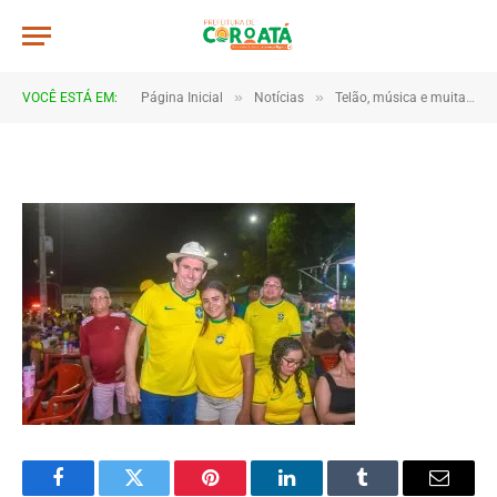
JWR_5122
De
TJHONEGRO
14 de junho de 2026
»
»
VOCÊ ESTÁ EM:
Página Inicial
Notícias
Telão, música e muita torcida marcam estreia do Brasil em Coroatá
1 Minutos de Leitura
Facebook
Twitter
Pinterest
LinkedIn
Tumblr
Email