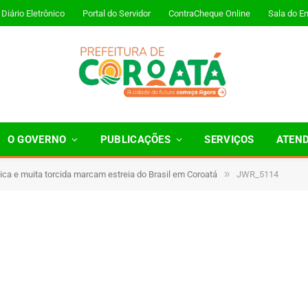
Diário Eletrônico
Portal do Servidor
ContraCheque Online
Sala do E
O GOVERNO
PUBLICAÇÕES
SERVIÇOS
ATEN
»
ica e muita torcida marcam estreia do Brasil em Coroatá
JWR_5114
 Minutos de Leitura