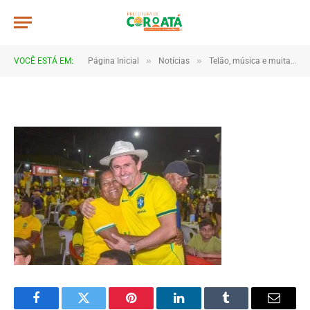
JWR_5102
De
TJHONEGRO
14 de junho de 2026
»
»
VOCÊ ESTÁ EM:
Página Inicial
Notícias
Telão, música e muita torcida marcam estreia do Brasil em Coroatá
1 Minutos de Leitura
Facebook
Twitter
Pinterest
LinkedIn
Tumblr
Email