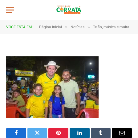
JWR_5083
De
TJHONEGRO
14 de junho de 2026
»
»
VOCÊ ESTÁ EM:
Página Inicial
Notícias
Telão, música e muita torcida marcam estreia do Brasil em Coroatá
1 Minutos de Leitura
Facebook
Twitter
Pinterest
LinkedIn
Tumblr
Email