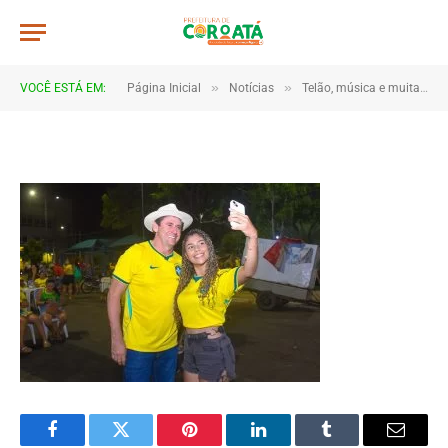
JWR_5081
De
TJHONEGRO
14 de junho de 2026
»
»
VOCÊ ESTÁ EM:
Página Inicial
Notícias
Telão, música e muita torcida marcam estreia do Brasil em Coroatá
1 Minutos de Leitura
Facebook
Twitter
Pinterest
LinkedIn
Tumblr
Email