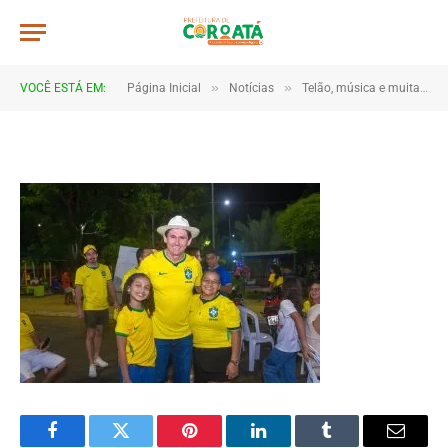
JWR_5074
De
TJHONEGRO
14 de junho de 2026
»
»
VOCÊ ESTÁ EM:
Página Inicial
Notícias
Telão, música e muita torcida marcam estreia do Brasil em Coroatá
1 Minutos de Leitura
Facebook
Twitter
Pinterest
LinkedIn
Tumblr
Email