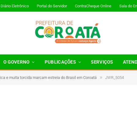
Diário Eletrônico
Portal do Servidor
ContraCheque Online
Sala do E
O GOVERNO
PUBLICAÇÕES
SERVIÇOS
ATEN
»
ica e muita torcida marcam estreia do Brasil em Coroatá
JWR_5054
 Minutos de Leitura