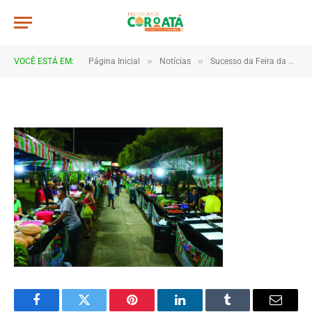
3FEIRA-min
De
TJHONEGRO
12 de maio de 2025
»
»
VOCÊ ESTÁ EM:
Página Inicial
Notícias
Sucesso da Feira da Agricultura Familiar Fortalece o Comércio Local
1 Minutos de Leitura
Facebook
Twitter
Pinterest
LinkedIn
Tumblr
Email