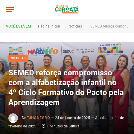
»
»
VOCÊ ESTÁ EM:
Página Inicial
Notícias
SEMED reforça compromisso com a alfabetização infantil no 4º Ciclo Formativo do Pacto pela Aprendizagem
NOTÍCIAS
SEMED reforça compromisso
com a alfabetização infantil no
4º Ciclo Formativo do Pacto pela
Aprendizagem
De
TJHONEGRO
24 de janeiro de 2025
Atualizado
11 de
fevereiro de 2025
1 Minutos de Leitura