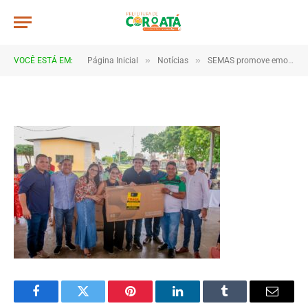
maes-academia
De
TJHONEGRO
22 de maio de 2025
»
»
VOCÊ ESTÁ EM:
Página Inicial
Notícias
SEMAS promove emocionante Festa das Mães com homenagens, sorteios, kits e cestas básicas
1 Minutos de Leitura
Facebook
Twitter
Pinterest
LinkedIn
Tumblr
Email