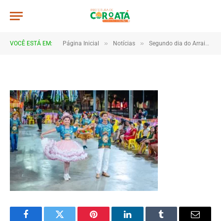
JWR_3861
De
TJHONEGRO
28 de junho de 2025
»
»
VOCÊ ESTÁ EM:
Página Inicial
Notícias
Segundo dia do Arraial do Saber é marcado por encantamento e integração entre escolas e comunidade
1 Minutos de Leitura