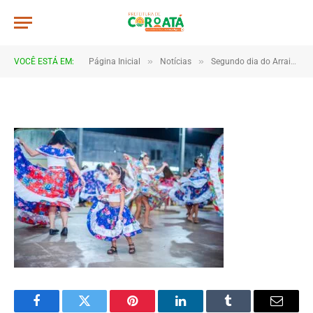
JWR_3723
De
TJHONEGRO
28 de junho de 2025
»
»
VOCÊ ESTÁ EM:
Página Inicial
Notícias
Segundo dia do Arraial do Saber é marcado por encantamento e integração entre escolas e comunidade
1 Minutos de Leitura
Facebook
Twitter
Pinterest
LinkedIn
Tumblr
Email