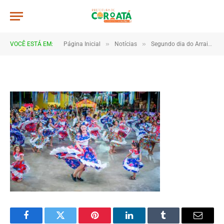
JWR_3706
De
TJHONEGRO
28 de junho de 2025
»
»
VOCÊ ESTÁ EM:
Página Inicial
Notícias
Segundo dia do Arraial do Saber é marcado por encantamento e integração entre escolas e comunidade
1 Minutos de Leitura
Facebook
Twitter
Pinterest
LinkedIn
Tumblr
Email