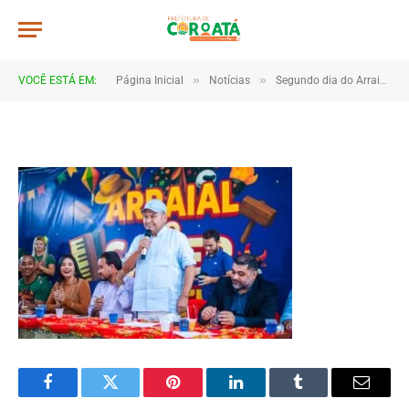
JWR_3675
De
TJHONEGRO
28 de junho de 2025
»
»
VOCÊ ESTÁ EM:
Página Inicial
Notícias
Segundo dia do Arraial do Saber é marcado por encantamento e integração entre escolas e comunidade
1 Minutos de Leitura
Facebook
Twitter
Pinterest
LinkedIn
Tumblr
Email