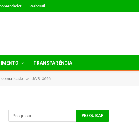
mpreendedor
Webmail
DIMENTO
TRANSPARÊNCIA
»
 e comunidade
JWR_3666