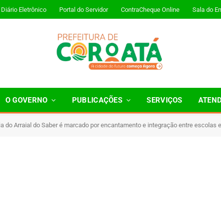
Diário Eletrônico
Portal do Servidor
ContraCheque Online
Sala do E
O GOVERNO
PUBLICAÇÕES
SERVIÇOS
ATEN
a do Arraial do Saber é marcado por encantamento e integração entre escolas
 Minutos de Leitura