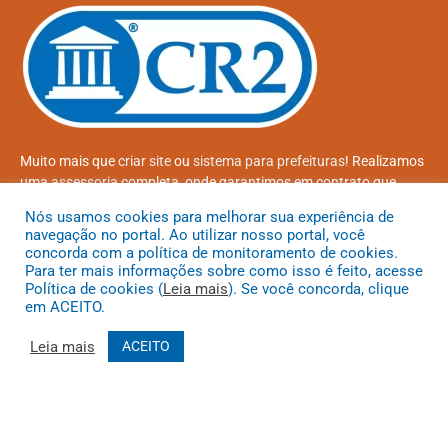
Muito mais que
criar site
ou
sistema para prefeituras
! Realizamos
uma
assessoria
completa, onde garantimos em contrato que
todas as exigências das
leis de transparência pública
serão
Nós usamos cookies para melhorar sua experiência de
atendidas.
navegação no portal. Ao utilizar nosso portal, você
concorda com a política de monitoramento de cookies.
Conheça o
PNTP
e o
Radar da Transparência Pública
Para ter mais informações sobre como isso é feito, acesse
Política de cookies (
Leia mais
). Se você concorda, clique
em ACEITO.
Leia mais
ACEITO
Todos os direitos reservados a Prefeitura Municipal de Coroatá
Mapa do Site
Acessar Área Administrativa
Acessar o Webmail