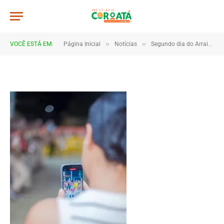
JWR_3655
De
TJHONEGRO
28 de junho de 2025
»
»
VOCÊ ESTÁ EM:
Página Inicial
Notícias
Segundo dia do Arraial do Saber é marcado por encantamento e integração entre escolas e comunidade
1 Minutos de Leitura