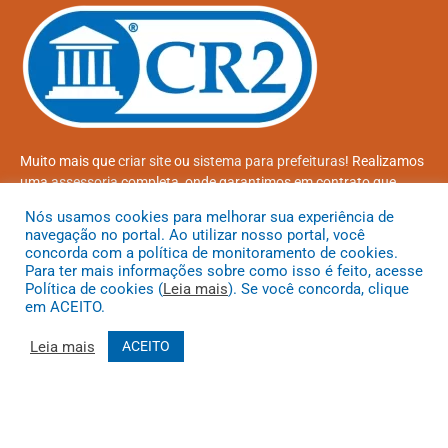
Muito mais que
criar site
ou
sistema para prefeituras
! Realizamos
uma
assessoria
completa, onde garantimos em contrato que
todas as exigências das
leis de transparência pública
serão
Nós usamos cookies para melhorar sua experiência de
atendidas.
navegação no portal. Ao utilizar nosso portal, você
concorda com a política de monitoramento de cookies.
Conheça o
PNTP
e o
Radar da Transparência Pública
Para ter mais informações sobre como isso é feito, acesse
Política de cookies (
Leia mais
). Se você concorda, clique
em ACEITO.
Leia mais
ACEITO
Todos os direitos reservados a Prefeitura Municipal de Coroatá
Mapa do Site
Acessar Área Administrativa
Acessar o Webmail