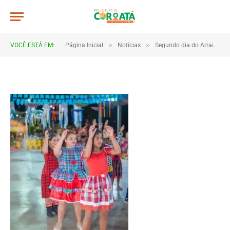
JWR_3563
De
TJHONEGRO
28 de junho de 2025
»
»
VOCÊ ESTÁ EM:
Página Inicial
Notícias
Segundo dia do Arraial do Saber é marcado por encantamento e integração entre escolas e comunidade
1 Minutos de Leitura