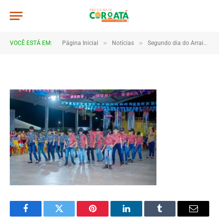
JWR_3486
De
TJHONEGRO
28 de junho de 2025
»
»
VOCÊ ESTÁ EM:
Página Inicial
Notícias
Segundo dia do Arraial do Saber é marcado por encantamento e integração entre escolas e comunidade
1 Minutos de Leitura
Facebook
Twitter
Pinterest
LinkedIn
Tumblr
Email