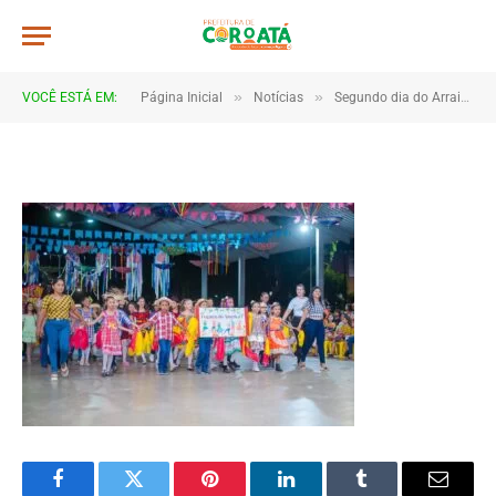
JWR_3463
De
TJHONEGRO
28 de junho de 2025
»
»
VOCÊ ESTÁ EM:
Página Inicial
Notícias
Segundo dia do Arraial do Saber é marcado por encantamento e integração entre escolas e comunidade
1 Minutos de Leitura
Facebook
Twitter
Pinterest
LinkedIn
Tumblr
Email