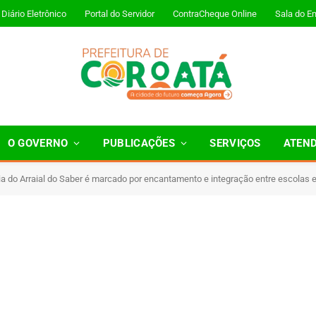
Diário Eletrônico
Portal do Servidor
ContraCheque Online
Sala do E
O GOVERNO
PUBLICAÇÕES
SERVIÇOS
ATEN
a do Arraial do Saber é marcado por encantamento e integração entre escolas
 Minutos de Leitura