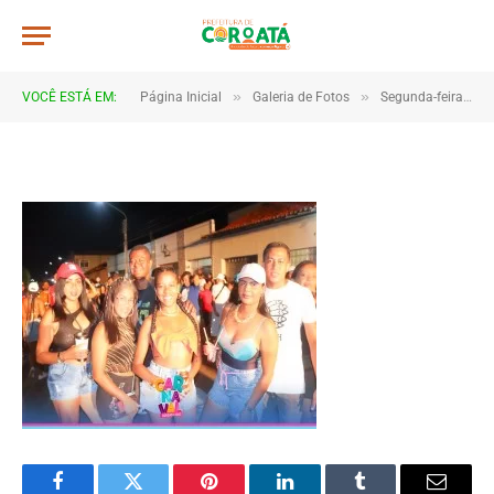
267x206_5467339c5365d06926aff
De
CR2-ADMIN3
20 de janeiro de 2025
»
»
VOCÊ ESTÁ EM:
Página Inicial
Galeria de Fotos
Segunda-feira de Carnaval 2023
1 Minutos de Leitura