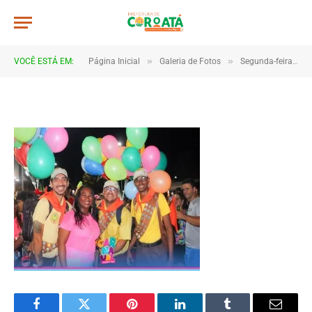
267x206_1ddbab22dcc7014581b4
De
CR2-ADMIN3
20 de janeiro de 2025
»
»
VOCÊ ESTÁ EM:
Página Inicial
Galeria de Fotos
Segunda-feira de Carnaval 2023
1 Minutos de Leitura